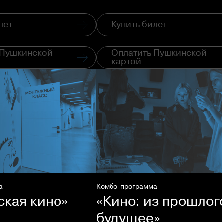
лет
Купить билет
 Пушкинской
Оплатить Пушкинской
картой
а
Комбо-программа
ская кино»
«Кино: из прошлог
будущее»