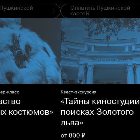
 Пушкинской
Оплатить Пушкинской
картой
тер-класс
Квест-экскурсия
вство
«Тайны киностудии
ых костюмов»
поисках Золотого
льва»
от 800 ₽