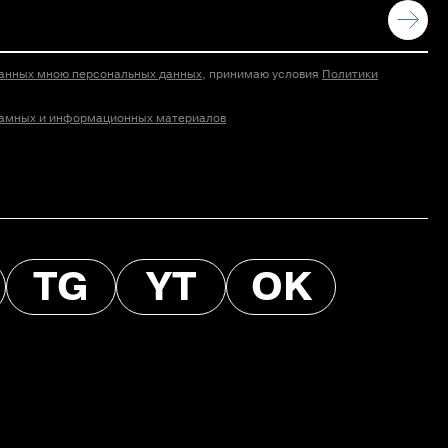
азанных мною персональных данных
, принимаю условия
Политики
ламных и информационных материалов
TG
YT
OK