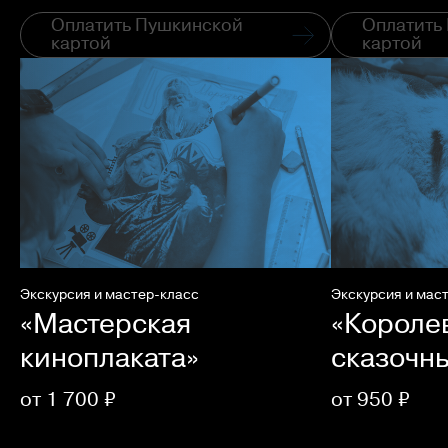
Оплатить Пушкинской
Оплатить
картой
картой
Экскурсия и мастер-класс
Экскурсия и мас
«Мастерская
«Короле
киноплаката»
сказочн
от 1 700 ₽
от 950 ₽