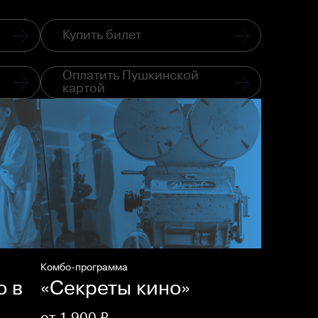
Купить билет
Оплатить Пушкинской
картой
Комбо-программа
о в
«Секреты кино»
от 1 900 ₽