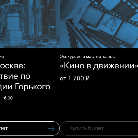
ия
Экскурсия и мастер-класс
оскве:
«Кино в движении
твие по
от 1 700 ₽
дии Горького
 16:00
лет
Купить билет