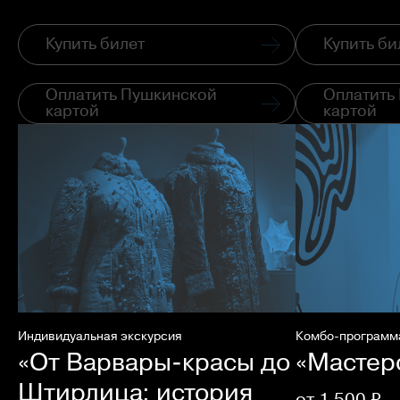
Купить билет
Купить би
Оплатить Пушкинской
Оплатить
картой
картой
Индивидуальная экскурсия
Комбо-программ
«От Варвары-красы до
«Мастер
Штирлица: история
от 1 500 ₽