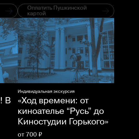
Оплатить Пушкинской
картой
Индивидуальная экскурсия
! В
«Ход времени: от
киноателье “Русь” до
Киностудии Горького»
от 700 ₽