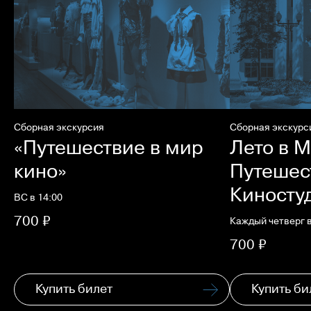
Сборная экскурсия
Сборная экскурс
«Путешествие в мир
Лето в М
кино»
Путешес
Киносту
ВС в 14:00
700 ₽
Каждый четверг в
700 ₽
Купить билет
Купить би