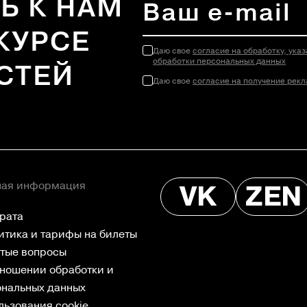
Ь К НАМ
КУРСЕ
Даю свое
согласие на обработку, ук
обработки персональных данных
СТЕЙ
Даю свое
согласие на получение рек
ная информация
VK
ZEN
рата
итика и тарифы на билеты
стые вопросы
тношении обработки и
ональных данных
льзования cookie