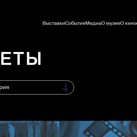
Выставки
События
Медиа
О музее
О кино
ЛЕТЫ
рия