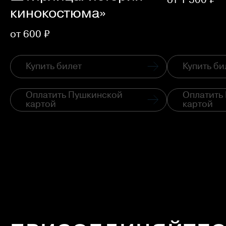
кинокостюма»
от 600 ₽
Купить билет
Купить би
Оплатить Пушкинской
Оплатить
картой
картой